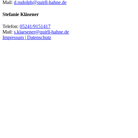
Mail:
d.rudolph@quirll-hahne.de
Stefanie Kläsener
Telefon:
05241/9151417
Mail:
s.klaesener@quirll-hahne.de
Impressum
|
Datenschutz