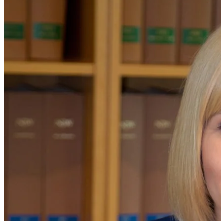
Historie
Sportliches Engagement
Team
Wolfgang Quirll
Dietmar Hahne
Annette Hahne
Jost Heidrich
Anke
Wöhler
Kontakt